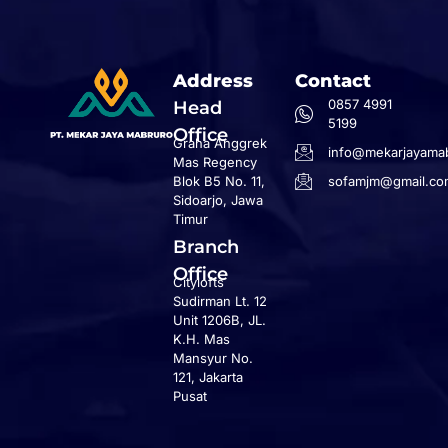
Address
Contact
0857 4991
Head
5199
Office
Graha Anggrek
info@mekarjayamab
Mas Regency
Blok B5 No. 11,
sofamjm@gmail.co
Sidoarjo, Jawa
Timur
Branch
Office
Citylofts
Sudirman Lt. 12
Unit 1206B, JL.
K.H. Mas
Mansyur No.
121, Jakarta
Pusat