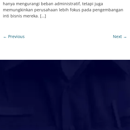
hanya mengurangi beban administratif, tetapi juga
memungkinkan perusahaan lebih fokus pada pengembangan
inti bisnis mereka. […]
←
Previous
Next
→