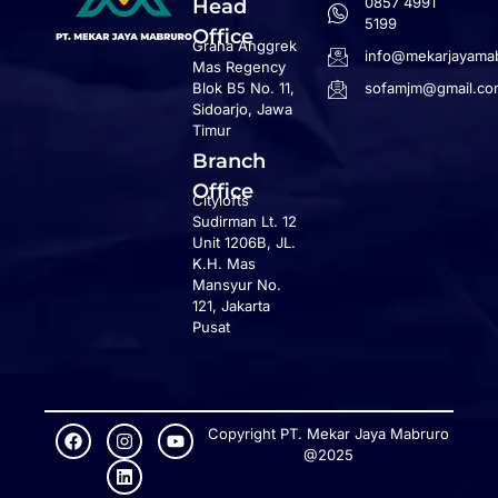
0857 4991
Head
5199
Office
Graha Anggrek
info@mekarjayamab
Mas Regency
Blok B5 No. 11,
sofamjm@gmail.co
Sidoarjo, Jawa
Timur
Branch
Office
Citylofts
Sudirman Lt. 12
Unit 1206B, JL.
K.H. Mas
Mansyur No.
121, Jakarta
Pusat
Copyright PT. Mekar Jaya Mabruro
@2025