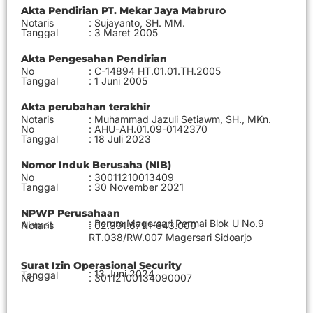
Akta Pendirian PT. Mekar Jaya Mabruro
Notaris
: Sujayanto, SH. MM.
Tanggal
: 3 Maret 2005
Akta Pengesahan Pendirian
No
: C-14894 HT.01.01.TH.2005
Tanggal
: 1 Juni 2005
Akta perubahan terakhir
Notaris
: Muhammad Jazuli Setiawm, SH., MKn.
No
: AHU-AH.01.09-0142370
Tanggal
: 18 Juli 2023
Nomor Induk Berusaha (NIB)
No
: 30011210013409
Tanggal
: 30 November 2021
NPWP Perusahaan
: Perum Magersari Permai Blok U No.9
Alamat
Notaris
: 02.391.671.1-643.000
RT.038/RW.007 Magersari Sidoarjo
Surat Izin Operasional Security
: 13 Juni 2024
Tanggal
No
: 30112100134090007