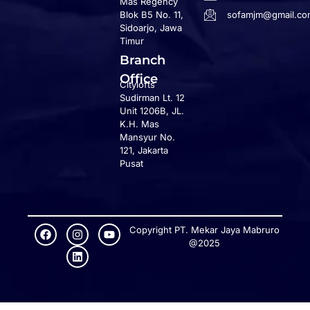
Mas Regency
Blok B5 No. 11,
sofamjm@gmail.co
Sidoarjo, Jawa
Timur
Branch
Office
Citylofts
Sudirman Lt. 12
Unit 1206B, JL.
K.H. Mas
Mansyur No.
121, Jakarta
Pusat
Copyright PT. Mekar Jaya Mabruro
@2025