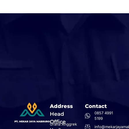
Address
Contact
0857 4991
Head
5199
Office
Graha Anggrek
info@mekarjayamab