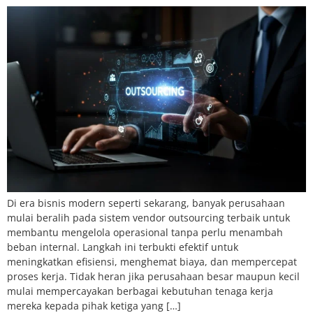
Di era bisnis modern seperti sekarang, banyak perusahaan
mulai beralih pada sistem vendor outsourcing terbaik untuk
membantu mengelola operasional tanpa perlu menambah
beban internal. Langkah ini terbukti efektif untuk
meningkatkan efisiensi, menghemat biaya, dan mempercepat
proses kerja. Tidak heran jika perusahaan besar maupun kecil
mulai mempercayakan berbagai kebutuhan tenaga kerja
mereka kepada pihak ketiga yang […]