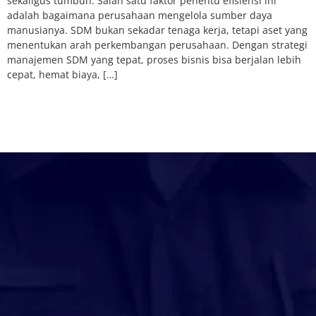
sekaligus tumbuh. Salah satu faktor penentu efisiensi ini
adalah bagaimana perusahaan mengelola sumber daya
manusianya. SDM bukan sekadar tenaga kerja, tetapi aset yang
menentukan arah perkembangan perusahaan. Dengan strategi
manajemen SDM yang tepat, proses bisnis bisa berjalan lebih
cepat, hemat biaya, […]