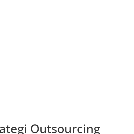
PROFIL
LAYANAN
KLIEN
GALLERI
BERIT
ategi Outsourcing