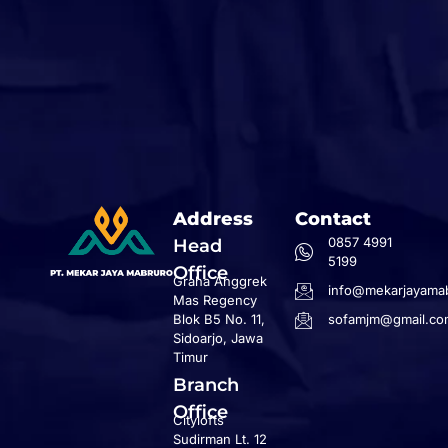
Address
Contact
0857 4991
Head
5199
Office
Graha Anggrek
info@mekarjayamab
Mas Regency
Blok B5 No. 11,
sofamjm@gmail.co
Sidoarjo, Jawa
Timur
Branch
Office
Citylofts
Sudirman Lt. 12