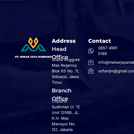
Address
Contact
0857 4991
Head
5199
Office
Graha Anggrek
info@mekarjayamab
Mas Regency
Blok B5 No. 11,
sofamjm@gmail.co
Sidoarjo, Jawa
Timur
Branch
Office
Citylofts
Sudirman Lt. 12
Unit 1206B, JL.
K.H. Mas
Mansyur No.
121, Jakarta