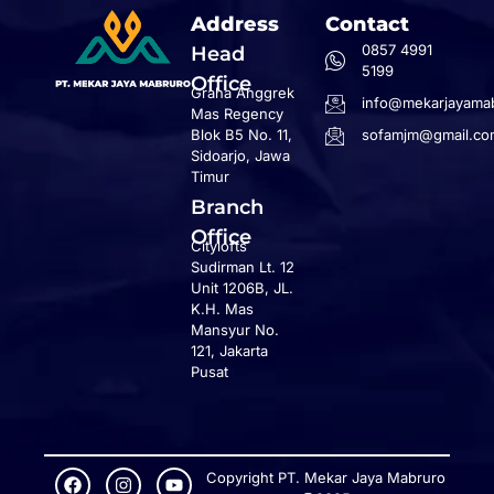
Address
Contact
0857 4991
Head
5199
Office
Graha Anggrek
info@mekarjayamab
Mas Regency
Blok B5 No. 11,
sofamjm@gmail.co
Sidoarjo, Jawa
Timur
Branch
Office
Citylofts
Sudirman Lt. 12
Unit 1206B, JL.
K.H. Mas
Mansyur No.
121, Jakarta
Pusat
Copyright PT. Mekar Jaya Mabruro