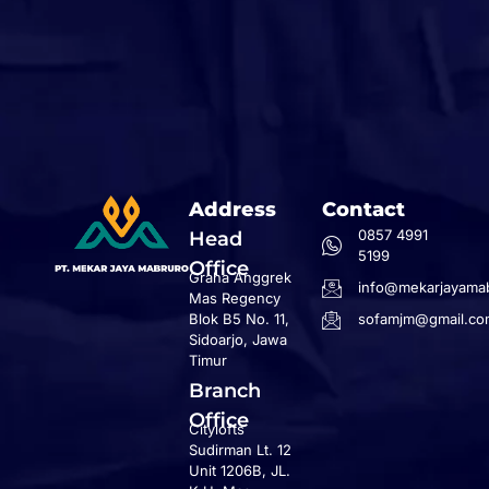
Address
Contact
0857 4991
Head
5199
Office
Graha Anggrek
info@mekarjayamab
Mas Regency
Blok B5 No. 11,
sofamjm@gmail.co
Sidoarjo, Jawa
Timur
Branch
Office
Citylofts
Sudirman Lt. 12
Unit 1206B, JL.