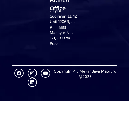
Branch
Office
Citylofts
Sudirman Lt. 12
Unit 1206B, JL.
K.H. Mas
Mansyur No.
121, Jakarta
Pusat
Copyright PT. Mekar Jaya Mabruro
@2025