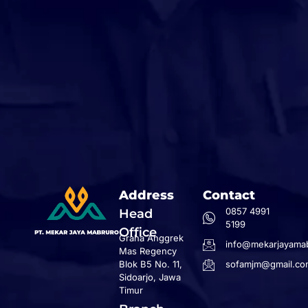
Address
Contact
0857 4991
Head
5199
Office
Graha Anggrek
info@mekarjayamab
Mas Regency
Blok B5 No. 11,
sofamjm@gmail.co
Sidoarjo, Jawa
Timur